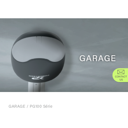
GARAGE
/
PG100 Série