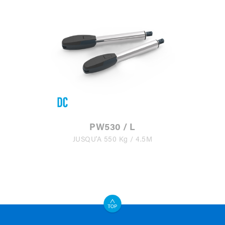
PW530 / L
JUSQU'À 550 Kg / 4.5M