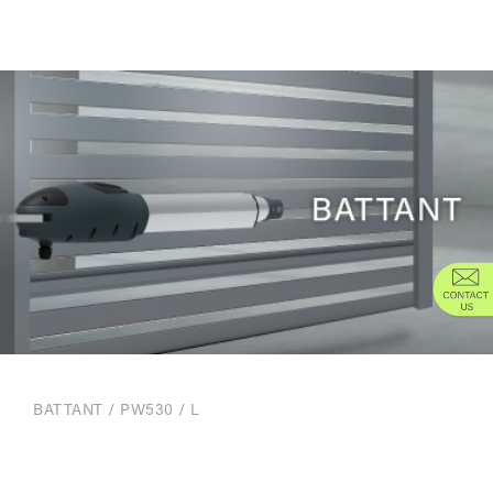
BATTANT
/
PW530 / L