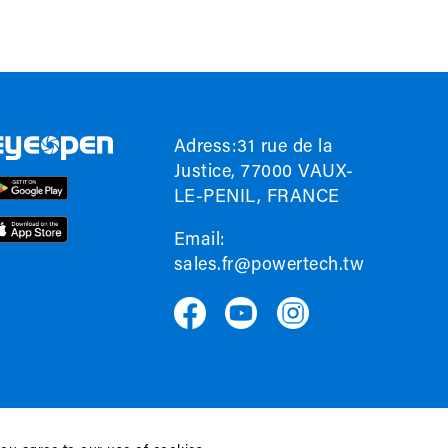
Adress:31 rue de la
Justice, 77000 VAUX-
LE-PENIL, FRANCE
Email:
sales.fr@powertech.tw